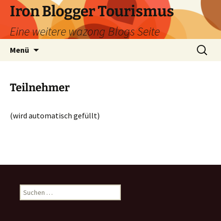
Zum
Iron Blogger Tourismus
Inhalt
Eine weitere wazong Blogs Seite
springen
Suchen
Menü
nach:
Teilnehmer
(wird automatisch gefüllt)
Suchen
nach: